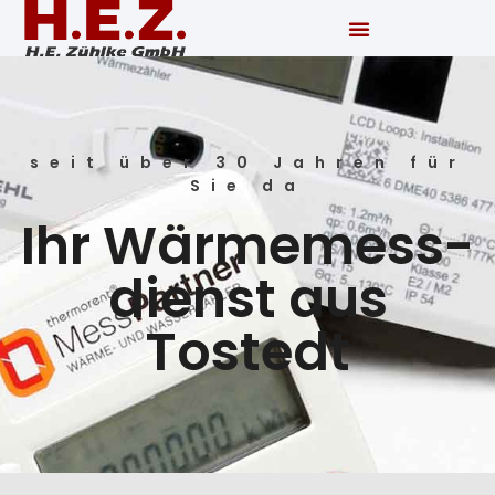
seit über 30 Jahren für
Sie da
Ihr Wärme­mess­
dienst aus
Tostedt